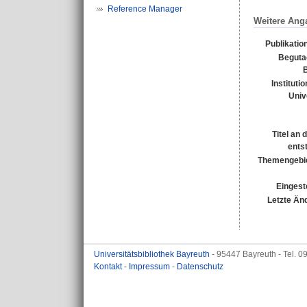
Reference Manager
Weitere Ang
Publikatio
Beguta
B
Instituti
Univ
Titel an
ents
Themengebi
Eingest
Letzte Än
Universitätsbibliothek Bayreuth
- 95447 Bayreuth - Tel. 
Kontakt
-
Impressum
-
Datenschutz