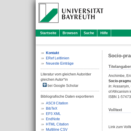
Startseite
Browsen
Suche
Hilfe
Kontakt
Socio-pra
ERef Leitlinien
Neueste Einträge
Titelangabe
Literatur vom gleichen Autor/der
Anchimbe, Eri
gleichen Autor*in
Socio-pragmat
bei Google Scholar
In:
Arasanyin,
of Africanism 
Bibliografische Daten exportieren
ISBN 1-57473
ASCII Citation
BibTeX
Volltext
EP3 XML
EndNote
HTML Citation
Link zum Voll
Multiline CSV