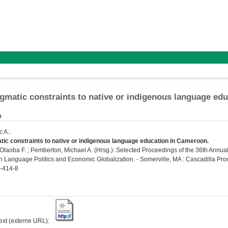
gmatic constraints to native or indigenous language ed
n
c A.
:
ic constraints to native or indigenous language education in Cameroon.
 Olaoba F.
;
Pemberton, Michael A.
(Hrsg.): Selected Proceedings of the 36th Annual 
in Language Politics and Economic Globalization. - Somerville, MA : Cascadilla Pro
-414-8
text (externe URL):