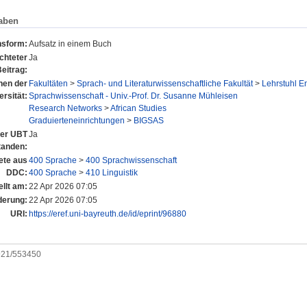
aben
nsform:
Aufsatz in einem Buch
chteter
Ja
eitrag:
onen der
Fakultäten
>
Sprach- und Literaturwissenschaftliche Fakultät
>
Lehrstuhl E
ersität:
Sprachwissenschaft - Univ.-Prof. Dr. Susanne Mühleisen
Research Networks
>
African Studies
Graduierteneinrichtungen
>
BIGSAS
 der UBT
Ja
tanden:
ete aus
400 Sprache
>
400 Sprachwissenschaft
DDC:
400 Sprache
>
410 Linguistik
ellt am:
22 Apr 2026 07:05
derung:
22 Apr 2026 07:05
URI:
https://eref.uni-bayreuth.de/id/eprint/96880
0921/553450