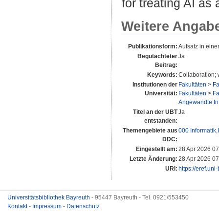
for treating AI as
Weitere Angab
Publikationsform:
Aufsatz in ein
Begutachteter
Ja
Beitrag:
Keywords:
Collaboration; 
Institutionen der
Fakultäten
>
Fa
Universität:
Fakultäten
>
Fa
Angewandte Info
Titel an der UBT
Ja
entstanden:
Themengebiete aus
000 Informatik
DDC:
Eingestellt am:
28 Apr 2026 07
Letzte Änderung:
28 Apr 2026 07
URI:
https://eref.un
Universitätsbibliothek Bayreuth
- 95447 Bayreuth - Tel. 0921/553450
Kontakt
-
Impressum
-
Datenschutz