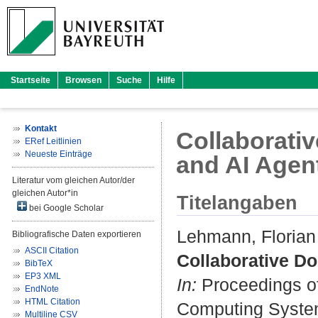
Startseite
Browsen
Suche
Hilfe
Kontakt
Collaborativ
ERef Leitlinien
Neueste Einträge
and AI Agen
Literatur vom gleichen Autor/der
gleichen Autor*in
Titelangaben
bei Google Scholar
Lehmann, Florian
Bibliografische Daten exportieren
ASCII Citation
Collaborative Do
BibTeX
EP3 XML
In:
Proceedings o
EndNote
HTML Citation
Computing System
Multiline CSV