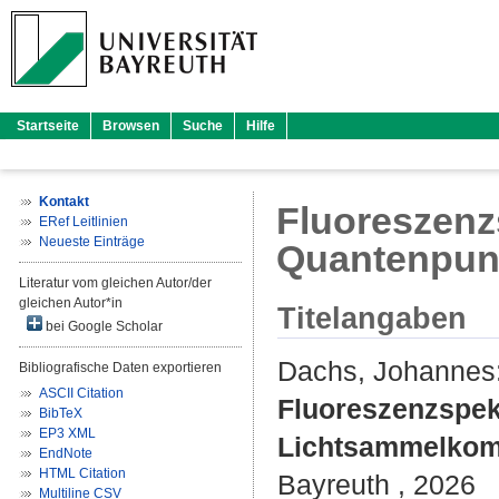
Startseite
Browsen
Suche
Hilfe
Kontakt
Fluoreszenz
ERef Leitlinien
Neueste Einträge
Quantenpun
Literatur vom gleichen Autor/der
gleichen Autor*in
Titelangaben
bei Google Scholar
Dachs, Johannes
Bibliografische Daten exportieren
ASCII Citation
Fluoreszenzspek
BibTeX
EP3 XML
Lichtsammelkom
EndNote
HTML Citation
Bayreuth , 2026
Multiline CSV