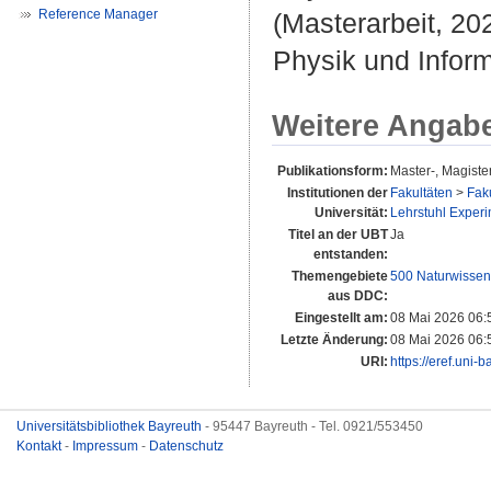
Reference Manager
(Masterarbeit, 20
Physik und Inform
Weitere Angab
Publikationsform:
Master-, Magiste
Institutionen der
Fakultäten
>
Faku
Universität:
Lehrstuhl Experim
Titel an der UBT
Ja
entstanden:
Themengebiete
500 Naturwissen
aus DDC:
Eingestellt am:
08 Mai 2026 06:
Letzte Änderung:
08 Mai 2026 06:
URI:
https://eref.uni-
Universitätsbibliothek Bayreuth
- 95447 Bayreuth - Tel. 0921/553450
Kontakt
-
Impressum
-
Datenschutz