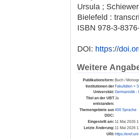
Ursula
;
Schiewer
Bielefeld : transcr
ISBN 978-3-8376
DOI:
https://doi
Weitere Angab
Publikationsform:
Buch / Monogr
Institutionen der
Fakultäten
>
S
Universität:
Germanistik - 
Titel an der UBT
Ja
entstanden:
Themengebiete aus
400 Sprache
DDC:
Eingestellt am:
11 Mai 2026 1
Letzte Änderung:
11 Mai 2026 1
URI:
https://eref.u