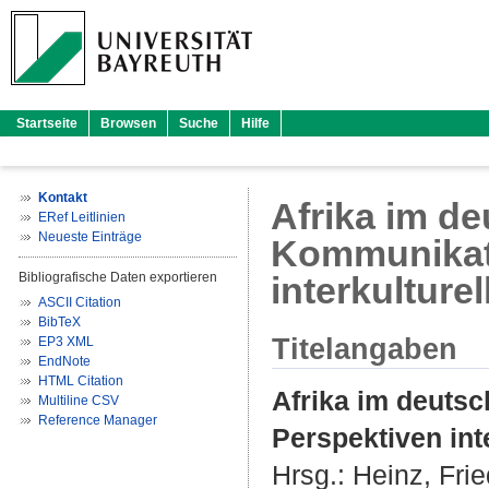
Startseite
Browsen
Suche
Hilfe
Kontakt
Afrika im d
ERef Leitlinien
Neueste Einträge
Kommunikat
Bibliografische Daten exportieren
interkulture
ASCII Citation
BibTeX
Titelangaben
EP3 XML
EndNote
HTML Citation
Afrika im deuts
Multiline CSV
Reference Manager
Perspektiven int
Hrsg.:
Heinz, Frie