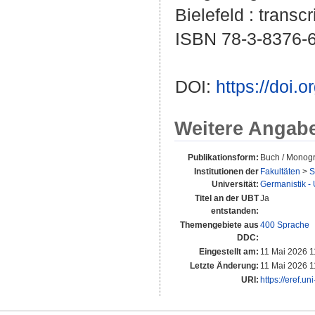
Bielefeld : transcr
ISBN 78-3-8376-
DOI:
https://doi
Weitere Angab
Publikationsform:
Buch / Monogr
Institutionen der
Fakultäten
>
S
Universität:
Germanistik - 
Titel an der UBT
Ja
entstanden:
Themengebiete aus
400 Sprache
DDC:
Eingestellt am:
11 Mai 2026 1
Letzte Änderung:
11 Mai 2026 1
URI:
https://eref.u