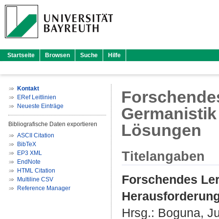
Startseite
Browsen
Suche
Hilfe
Kontakt
Forschendes 
ERef Leitlinien
Neueste Einträge
Germanistik
Bibliografische Daten exportieren
Lösungen
ASCII Citation
BibTeX
Titelangaben
EP3 XML
EndNote
HTML Citation
Forschendes Lern
Multiline CSV
Reference Manager
Herausforderung
Hrsg.:
Boguna, Ju