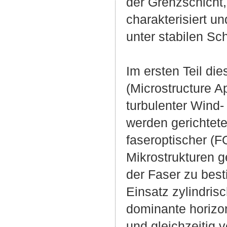
der Grenzschicht,
charakterisiert u
unter stabilen S
Im ersten Teil di
(Microstructure Ap
turbulenter Wind
werden gerichtet
faseroptischer (F
Mikrostrukturen g
der Faser zu best
Einsatz zylindri
dominante horiz
und gleichzeitig 