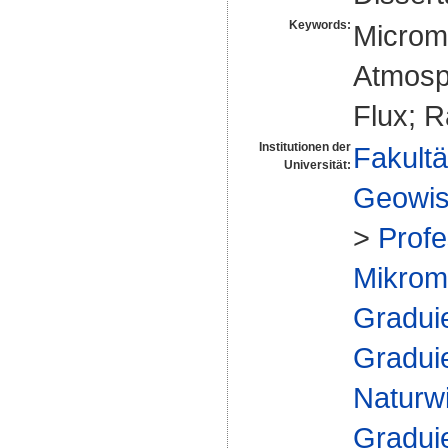
Keywords:
Microme
Atmosp
Flux; 
Institutionen der
Fakultä
Universität:
Geowis
>
Profe
Mikrome
Gradui
Gradui
Naturw
Gradui