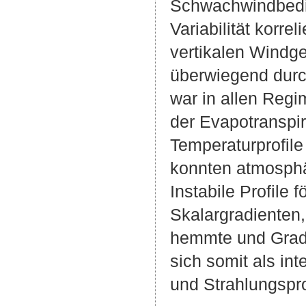
Schwachwindbedin
Variabilität korre
vertikalen Windg
überwiegend durch
war in allen Regi
der Evapotranspir
Temperaturprofil
konnten atmosphär
Instabile Profile
Skalargradienten
hemmte und Gradie
sich somit als in
und Strahlungspr