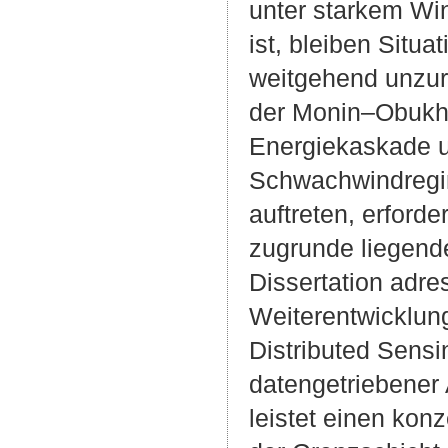
unter starkem Wi
ist, bleiben Situ
weitgehend unzure
der Monin–Obukho
Energiekaskade u
Schwachwindregim
auftreten, erford
zugrunde liegend
Dissertation adre
Weiterentwicklung
Distributed Sensi
datengetriebener 
leistet einen kon