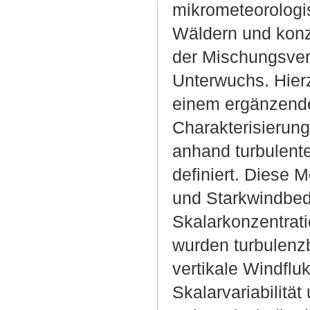
mikrometeorolog
Wäldern und konzen
der Mischungsver
Unterwuchs. Hier
einem ergänzende
Charakterisierun
anhand turbulent
definiert. Diese 
und Starkwindbedi
Skalarkonzentrat
wurden turbulenzb
vertikale Windflu
Skalarvariabilität