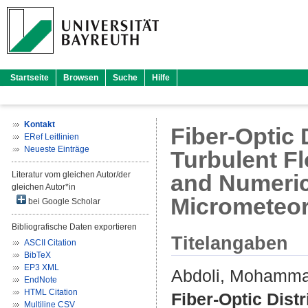
Startseite
Browsen
Suche
Hilfe
Kontakt
Fiber-Optic
ERef Leitlinien
Neueste Einträge
Turbulent F
Literatur vom gleichen Autor/der
and Numerica
gleichen Autor*in
Micrometeo
bei Google Scholar
Bibliografische Daten exportieren
Titelangaben
ASCII Citation
BibTeX
EP3 XML
Abdoli, Mohamm
EndNote
HTML Citation
Fiber-Optic Dist
Multiline CSV