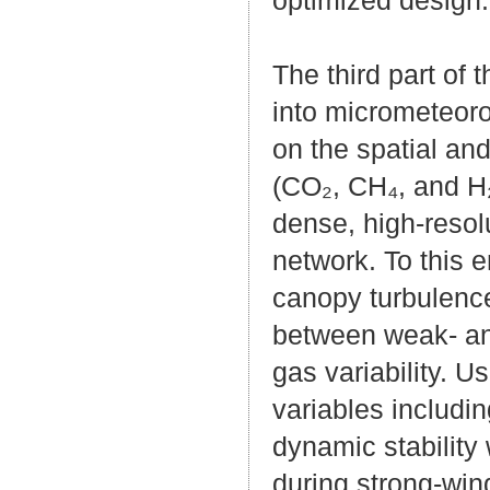
The third part o
into micrometeoro
on the spatial an
(CO₂, CH₄, and H₂
dense, high-reso
network. To this 
canopy turbulence
between weak- and
gas variability. 
variables includin
dynamic stability 
during strong-win