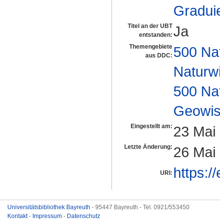
Gradui
Titel an der UBT
Ja
entstanden:
Themengebiete
500 Na
aus DDC:
Naturw
500 Na
Geowis
Eingestellt am:
23 Mai
Letzte Änderung:
26 Mai
https:/
URI:
Universitätsbibliothek Bayreuth
- 95447 Bayreuth - Tel. 0921/553450
Kontakt
-
Impressum
-
Datenschutz