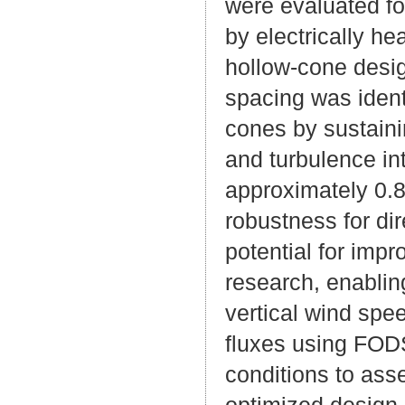
were evaluated fo
by electrically h
hollow-cone desi
spacing was identi
cones by sustaini
and turbulence int
approximately 0.8
robustness for dir
potential for imp
research, enablin
vertical wind spee
fluxes using FODS
conditions to asse
optimized design.