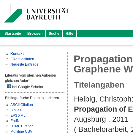
Startseite
Browsen
Suche
Hilfe
Kontakt
Propagation
ERef Leitlinien
Neueste Einträge
Graphene W
Literatur vom gleichen Autor/der
gleichen Autor*in
Titelangaben
bei Google Scholar
Helbig, Christoph
Bibliografische Daten exportieren
ASCII Citation
Propagation of 
BibTeX
EP3 XML
Augsburg , 2011
EndNote
HTML Citation
( Bachelorarbeit,
Multiline CSV