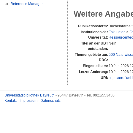
Reference Manager
Weitere Angab
Publikationsform:
Bachelorarbeit
Institutionen der
Fakultäten
>
Fa
Universität:
Ressourcentechn
Titel an der UBT
Nein
entstanden:
Themengebiete aus
500 Naturwiss
DDC:
Eingestellt am:
10 Jun 2026 1
Letzte Änderung:
10 Jun 2026 1
URI:
https://eref.un
Universitätsbibliothek Bayreuth
- 95447 Bayreuth - Tel. 0921/553450
Kontakt
-
Impressum
-
Datenschutz