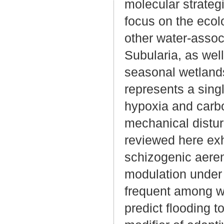
molecular strategi
focus on the ecol
other water-assoc
Subularia, as wel
seasonal wetlands.
represents a singl
hypoxia and carbon
mechanical distur
reviewed here exh
schizogenic aeren
modulation under
frequent among wa
predict flooding 