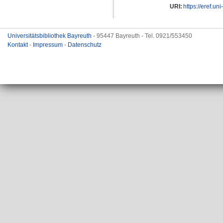
URI:
https://eref.un
Universitätsbibliothek Bayreuth
- 95447 Bayreuth - Tel. 0921/553450
Kontakt
-
Impressum
-
Datenschutz