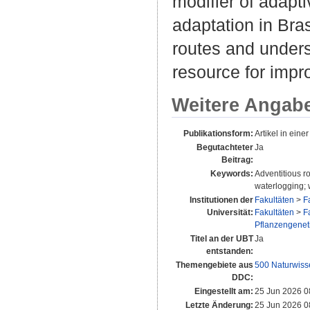
modifier of adapti
adaptation in Bra
routes and undersc
resource for impro
Weitere Angab
Publikationsform:
Artikel in einer
Begutachteter
Ja
Beitrag:
Keywords:
Adventitious r
waterlogging; 
Institutionen der
Fakultäten
>
F
Universität:
Fakultäten
>
F
Pflanzengeneti
Titel an der UBT
Ja
entstanden:
Themengebiete aus
500 Naturwiss
DDC:
Eingestellt am:
25 Jun 2026 0
Letzte Änderung:
25 Jun 2026 0