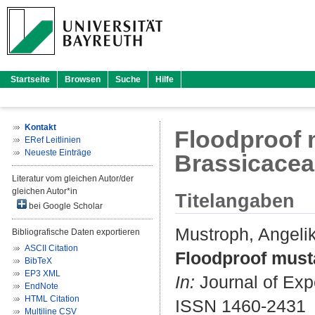
Startseite
Browsen
Suche
Hilfe
Kontakt
Floodproof m
ERef Leitlinien
Neueste Einträge
Brassicacea
Literatur vom gleichen Autor/der
gleichen Autor*in
Titelangaben
bei Google Scholar
Mustroph, Angeli
Bibliografische Daten exportieren
ASCII Citation
Floodproof musta
BibTeX
EP3 XML
In:
Journal of Expe
EndNote
HTML Citation
ISSN 1460-2431
Multiline CSV