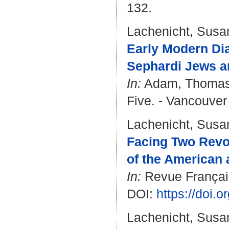
132.
Lachenicht, Susa
Early Modern Dia
Sephardi Jews a
In:
Adam, Thoma
Five. - Vancouver 
Lachenicht, Susa
Facing Two Revo
of the American 
In:
Revue Français
DOI:
https://doi.
Lachenicht, Susa