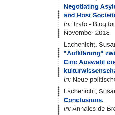
Negotiating Asy
and Host Societi
In:
Trafo - Blog fo
November 2018
Lachenicht, Susa
"Aufklärung" zwi
Eine Auswahl en
kulturwissenscha
In:
Neue politische
Lachenicht, Susa
Conclusions.
In:
Annales de Bret