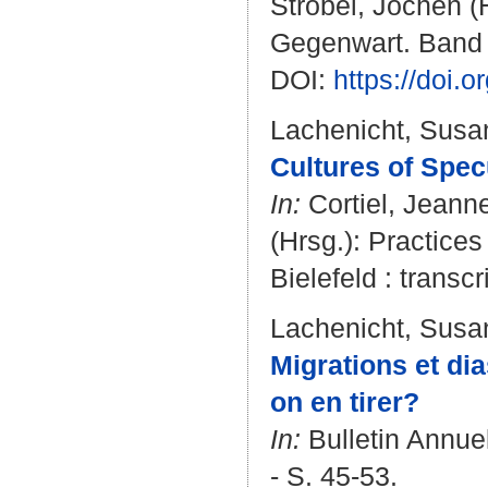
Strobel, Jochen
(H
Gegenwart. Band 2
DOI:
https://doi
Lachenicht, Susa
Cultures of Specu
In:
Cortiel, Jeann
(Hrsg.): Practices
Bielefeld : transcr
Lachenicht, Susa
Migrations et di
on en tirer?
In:
Bulletin Annuel 
- S. 45-53.