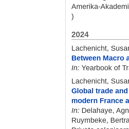
Amerika-Akademie
)
2024
Lachenicht, Susa
Between Macro an
In:
Yearbook of Tra
Lachenicht, Susa
Global trade and 
modern France an
In:
Delahaye, Ag
Ruymbeke, Bertr