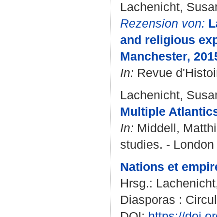
Lachenicht, Susa
Rezension von:
L
and religious ex
Manchester, 201
In:
Revue d'Histoir
Lachenicht, Susa
Multiple Atlantic
In:
Middell, Matth
studies. - London
Nations et empir
Hrsg.:
Lachenicht
Diasporas : Circul
DOI:
https://doi.