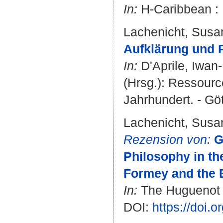
In:
H-Caribbean : 
Lachenicht, Susa
Aufklärung und 
In:
D'Aprile, Iwan
(Hrsg.): Ressourc
Jahrhundert. - Göt
Lachenicht, Susa
Rezension von:
G
Philosophy in t
Formey and the 
In:
The Huguenot So
DOI:
https://doi.