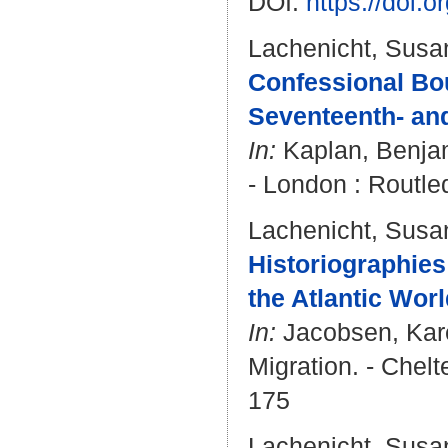
DOI:
https://doi.
Lachenicht, Susa
Confessional Bo
Seventeenth- and
In:
Kaplan, Benja
- London : Routle
Lachenicht, Susa
Historiographies
the Atlantic Worl
In:
Jacobsen, Kar
Migration. - Chel
175
Lachenicht, Susa