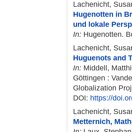
Lachenicht, Susa
Hugenotten in Br
und lokale Persp
In:
Hugenotten. Bd.
Lachenicht, Susa
Huguenots and Th
In:
Middell, Matth
Göttingen : Vande
Globalization Proj
DOI:
https://doi
Lachenicht, Susa
Metternich, Math
In:
Laux, Stephan