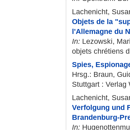
Lachenicht, Susa
Objets de la "sup
l'Allemagne du N
In:
Lezowski, Mar
objets chrétiens 
Spies, Espionage
Hrsg.:
Braun, Gui
Stuttgart : Verla
Lachenicht, Susa
Verfolgung und 
Brandenburg-Pr
In:
Hugenottenmuse