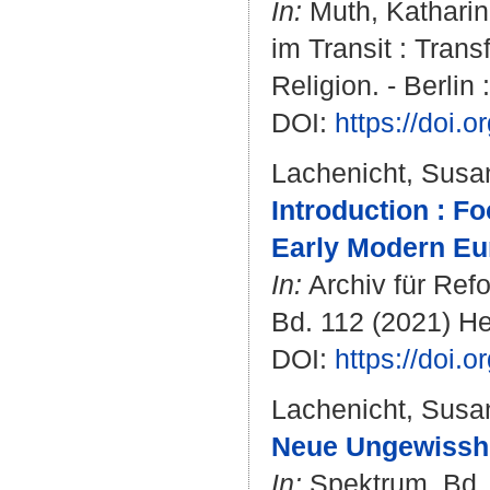
In:
Muth, Kathari
im Transit : Tran
Religion. - Berlin 
DOI:
https://doi
Lachenicht, Susa
Introduction : F
Early Modern Eu
In:
Archiv für Refo
Bd. 112 (2021) Hef
DOI:
https://doi.
Lachenicht, Susa
Neue Ungewisshei
In:
Spektrum. Bd. 1