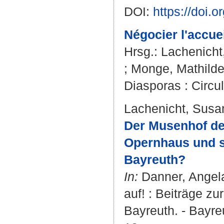
DOI:
https://doi.
Négocier l'accue
Hrsg.:
Lachenicht
;
Monge, Mathild
Diasporas : Circul
Lachenicht, Susa
Der Musenhof de
Opernhaus und s
Bayreuth?
In:
Danner, Angel
auf! : Beiträge z
Bayreuth. - Bayreu