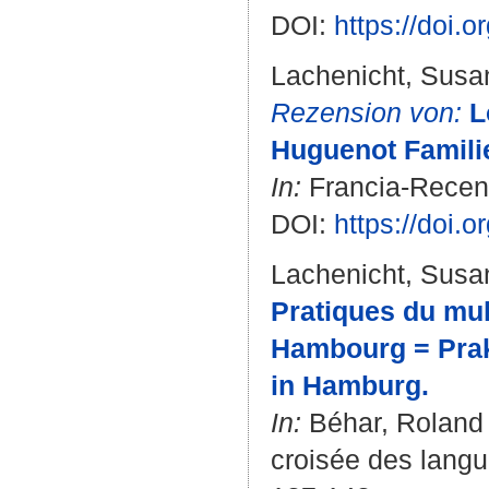
DOI:
https://doi.
Lachenicht, Susa
Rezension von:
L
Huguenot Families
In:
Francia-Recens
DOI:
https://doi.
Lachenicht, Susa
Pratiques du mult
Hambourg = Prakt
in Hamburg.
In:
Béhar, Roland
croisée des langu