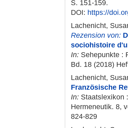
S. 151-159.
DOI:
https://doi.
Lachenicht, Susa
Rezension von:
D
sociohistoire d'
In:
Sehepunkte : R
Bd. 18 (2018) Heft
Lachenicht, Susa
Französische Re
In:
Staatslexikon :
Hermeneutik. 8, vö
824-829