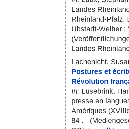
Landes Rheinland
Rheinland-Pfalz. 
Ubstadt-Weiher : V
(Veröffentlichung
Landes Rheinland-
Lachenicht, Susa
Postures et écri
Révolution franç
In:
Lüsebrink, Ha
presse en langues
Amériques (XVIIIe
84 . - (Medienges