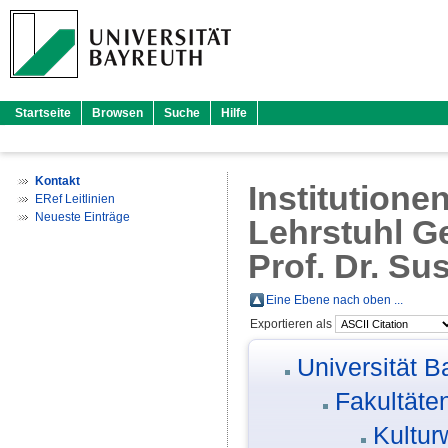
Startseite
Browsen
Suche
Hilfe
Kontakt
Institutione
ERef Leitlinien
Neueste Einträge
Lehrstuhl Ge
Prof. Dr. S
Eine Ebene nach oben ...
Exportieren als
Universität B
Fakultäte
Kultur