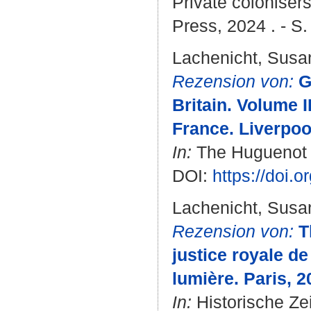
Private coloniser
Press, 2024 . - S.
Lachenicht, Susa
Rezension von:
G
Britain. Volume I
France. Liverpoo
In:
The Huguenot So
DOI:
https://doi.
Lachenicht, Susa
Rezension von:
T
justice royale de
lumière. Paris, 2
In:
Historische Zei