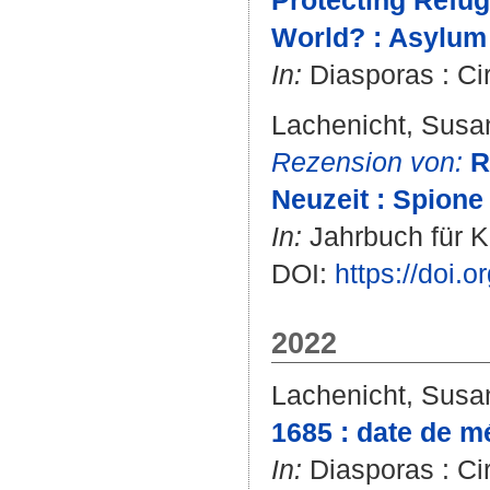
Protecting Refug
World? : Asylum 
In:
Diasporas : Cir
Lachenicht, Susa
Rezension von:
R
Neuzeit : Spione
In:
Jahrbuch für K
DOI:
https://doi
2022
Lachenicht, Susa
1685 : date de m
In:
Diasporas : Cir