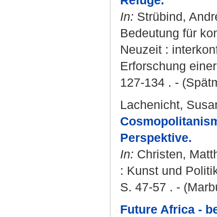
Refuge.
In:
Strübind, Andr
Bedeutung für konf
Neuzeit : interkon
Erforschung einer
127-134 . - (Spät
Lachenicht, Susa
Cosmopolitanism 
Perspektive.
In:
Christen, Matt
: Kunst und Politi
S. 47-57 . - (Mar
Future Africa - 