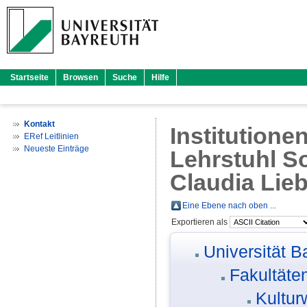
Startseite
Browsen
Suche
Hilfe
Kontakt
Institutione
ERef Leitlinien
Neueste Einträge
Lehrstuhl So
Claudia Lieb
Eine Ebene nach oben ...
Exportieren als
Universität B
Fakultäte
Kultur