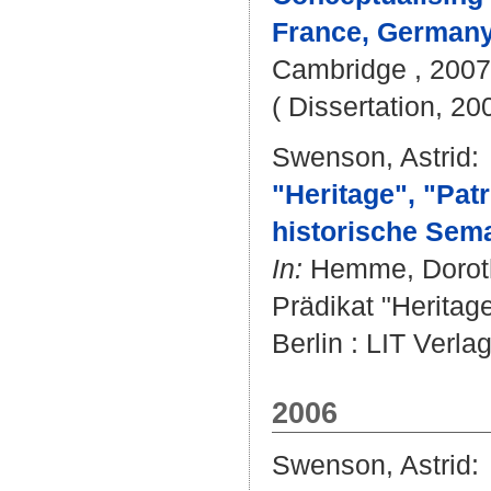
France, Germany
Cambridge , 2007 .
( Dissertation, 20
Swenson, Astrid
:
"Heritage", "Pat
historische Sema
In:
Hemme, Dorot
Prädikat "Heritag
Berlin : LIT Verla
2006
Swenson, Astrid
: