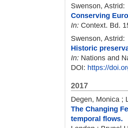
Swenson, Astrid
:
Conserving Eur
In:
Context. Bd. 15
Swenson, Astrid
:
Historic preserva
In:
Nations and Nat
DOI:
https://doi.
2017
Degen, Monica
;
The Changing Fee
temporal flows.