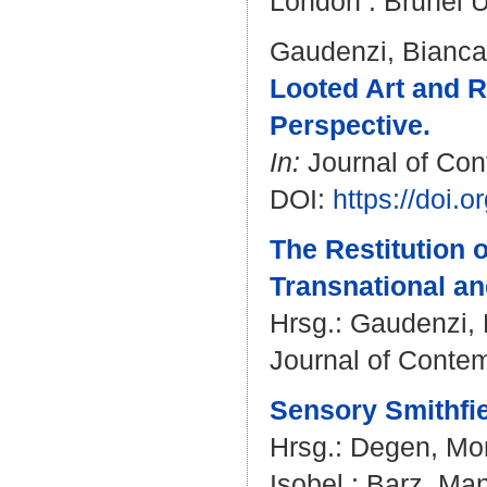
London : Brunel U
Gaudenzi, Bianca
Looted Art and R
Perspective.
In:
Journal of Cont
DOI:
https://doi
The Restitution o
Transnational an
Hrsg.:
Gaudenzi, 
Journal of Contem
Sensory Smithfie
Hrsg.:
Degen, Mo
Isobel
;
Barz, Ma