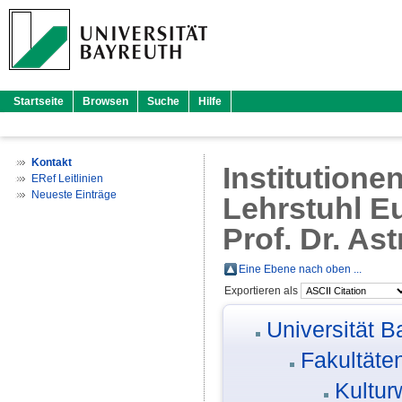
Startseite
Browsen
Suche
Hilfe
Kontakt
Institutione
ERef Leitlinien
Neueste Einträge
Lehrstuhl Eu
Prof. Dr. As
Eine Ebene nach oben ...
Exportieren als
Universität B
Fakultäte
Kultur