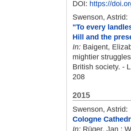
DOI:
https://doi.
Swenson, Astrid
:
"To every landle
Hill and the pre
In:
Baigent, Eliza
mightier struggles
British society. - 
208
2015
Swenson, Astrid
:
Cologne Cathedr
In:
Rüger, Jan
;
W