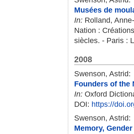
Musées de moulag
In:
Rolland, Anne
Nation : Création
siècles. - Paris :
2008
Swenson, Astrid
:
Founders of the N
In:
Oxford Dictiona
DOI:
https://doi.
Swenson, Astrid
:
Memory, Gender a