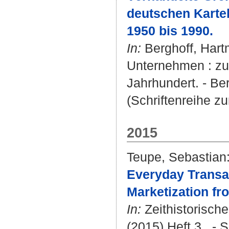
deutschen Kartel
1950 bis 1990.
In:
Berghoff, Hart
Unternehmen : zur
Jahrhundert. - Ber
(Schriftenreihe zu
2015
Teupe, Sebastian
Everyday Transa
Marketization fr
In:
Zeithistorisch
(2015) Heft 3 . - 