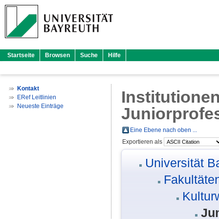
Startseite
Browsen
Suche
Hilfe
Kontakt
Institutione
ERef Leitlinien
Neueste Einträge
Juniorprofe
Eine Ebene nach oben ...
Exportieren als
Universität B
Fakultäte
Kultur
Ju