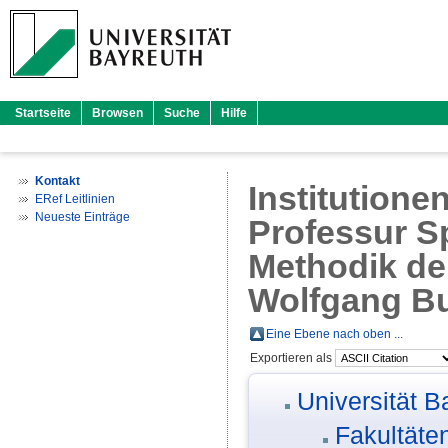
Startseite
Browsen
Suche
Hilfe
Kontakt
Institutione
ERef Leitlinien
Neueste Einträge
Professur S
Methodik der 
Wolfgang B
Eine Ebene nach oben ...
Exportieren als
Universität B
Fakultäte