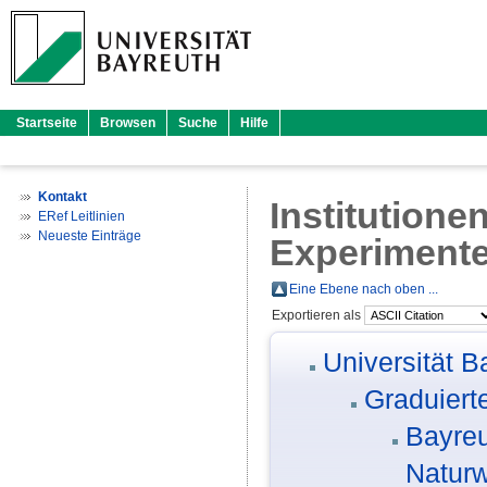
Startseite
Browsen
Suche
Hilfe
Kontakt
Institutione
ERef Leitlinien
Neueste Einträge
Experimente
Eine Ebene nach oben ...
Exportieren als
Universität B
Graduiert
Bayreu
Naturw