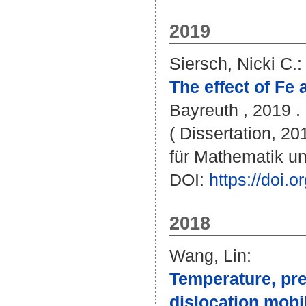
2019
Siersch, Nicki C.
:
The effect of Fe 
Bayreuth , 2019 . 
( Dissertation, 2
für Mathematik u
DOI:
https://doi
2018
Wang, Lin
:
Temperature, pr
dislocation mobili