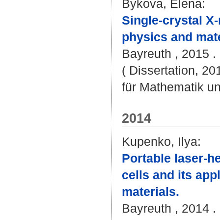
Bykova, Elena
:
Single-crystal X-
physics and mate
Bayreuth , 2015 . 
( Dissertation, 2
für Mathematik u
2014
Kupenko, Ilya
:
Portable laser-h
cells and its app
materials.
Bayreuth , 2014 . 