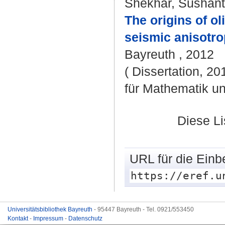
Shekhar, Sushant
The origins of ol
seismic anisotro
Bayreuth , 2012
( Dissertation, 2
für Mathematik u
Diese L
URL für die Einb
https://eref.u
Universitätsbibliothek Bayreuth
- 95447 Bayreuth - Tel. 0921/553450
Kontakt
-
Impressum
-
Datenschutz