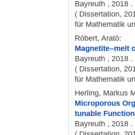
Bayreuth , 2018 .
( Dissertation, 2
für Mathematik u
Róbert, Arató
:
Magnetite–melt 
Bayreuth , 2018 . 
( Dissertation, 2
für Mathematik u
Herling, Markus 
Microporous Orga
tunable Functiona
Bayreuth , 2018 . 
( Dissertation, 2