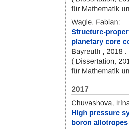
für Mathematik u
Wagle, Fabian
:
Structure-property
planetary core c
Bayreuth , 2018 . 
( Dissertation, 2
für Mathematik u
2017
Chuvashova, Irin
High pressure sy
boron allotropes