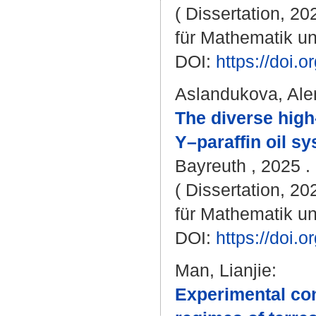
( Dissertation, 2
für Mathematik u
DOI:
https://doi
Aslandukova, Ale
The diverse hig
Y–paraffin oil s
Bayreuth , 2025 . 
( Dissertation, 2
für Mathematik u
DOI:
https://doi
Man, Lianjie
:
Experimental con