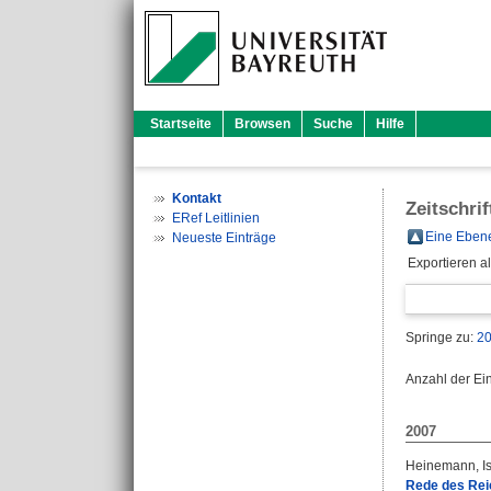
Startseite
Browsen
Suche
Hilfe
Kontakt
Zeitschri
ERef Leitlinien
Eine Ebene
Neueste Einträge
Exportieren a
Springe zu:
2
Anzahl der Ei
2007
Heinemann, I
Rede des Rei