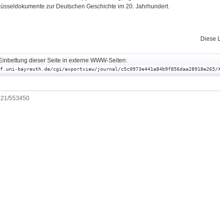
üsseldokumente zur Deutschen Geschichte im 20. Jahrhundert.
Diese 
Einbettung dieser Seite in externe WWW-Seiten:
f.uni-bayreuth.de/cgi/exportview/journal/c5c0973e441a84b9f856daa28918e265/
0921/553450