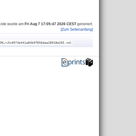
Liste wurde am
Fri Aug 7 17:05:47 2026 CEST
generiert.
[Zum Seitenanfang]
XML/c5c0973e441a84b9f856daa28918e265.xml