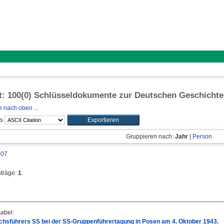
ft: 100(0) Schlüsseldokumente zur Deutschen Geschichte
 nach oben ...
ls
Gruppieren nach:
Jahr
|
Person
007
nträge:
1
.
sabel
:
chsführers SS bei der SS-Gruppenführertagung in Posen am 4. Oktober 1943.