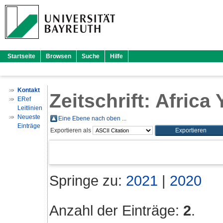
Startseite
Browsen
Suche
Hilfe
Kontakt
Zeitschrift: Afric
ERef
Leitlinien
Neueste
Eine Ebene nach oben ...
Einträge
Exportieren als
Springe zu:
2021
|
2020
Anzahl der Einträge:
2
.