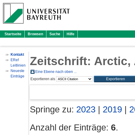
Startseite
Browsen
Suche
Hilfe
Kontakt
Zeitschrift: Arctic
ERef
Leitlinien
Neueste
Eine Ebene nach oben ...
Einträge
Exportieren als
Springe zu:
2023
|
2019
|
2
Anzahl der Einträge:
6
.