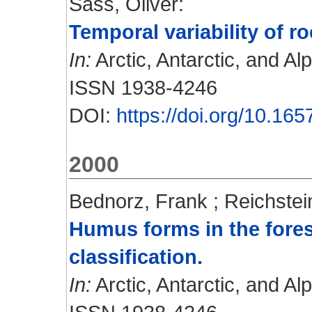
Sass, Oliver
:
Temporal variability of r
In:
Arctic, Antarctic, and Al
ISSN 1938-4246
DOI:
https://doi.org/10.1
2000
Bednorz, Frank
;
Reichstei
Humus forms in the forest
classification.
In:
Arctic, Antarctic, and Al