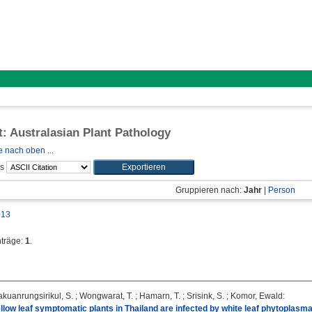
ft: Australasian Plant Pathology
 nach oben ...
ls
Gruppieren nach:
Jahr
|
Person
013
nträge:
1
.
akuanrungsirikul, S.
;
Wongwarat, T.
;
Hamarn, T.
;
Srisink, S.
;
Komor, Ewald
:
low leaf symptomatic plants in Thailand are infected by white leaf phytoplasma