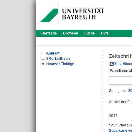
Startseite
Browsen
Suche
Hilfe
Kontakt
Zeitschri
ERef Leitlinien
Eine Ebene
Neueste Einträge
Exportieren a
Springe zu:
2
Anzahl der Ei
2013
Soufi, Ziad
;
S
Sugarcane yel