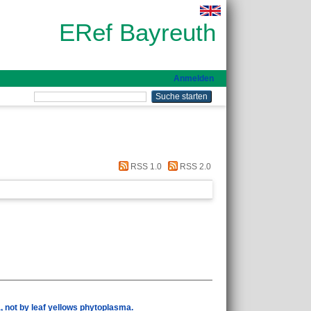
ERef Bayreuth
Anmelden
RSS 1.0
RSS 2.0
, not by leaf yellows phytoplasma.