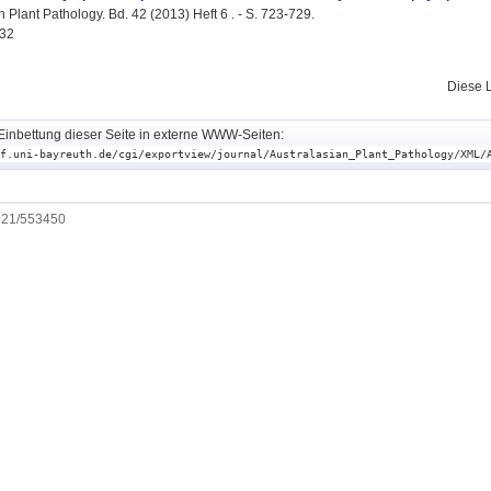
 Plant Pathology. Bd. 42 (2013) Heft 6 . - S. 723-729.
32
Diese 
Einbettung dieser Seite in externe WWW-Seiten:
f.uni-bayreuth.de/cgi/exportview/journal/Australasian_Plant_Pathology/XML/
0921/553450