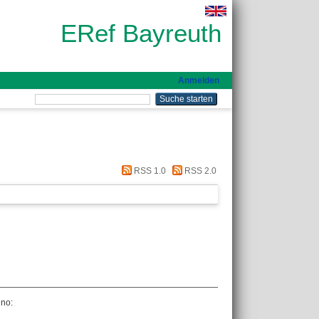
ERef Bayreuth
Anmelden
RSS 1.0
RSS 2.0
nno
: