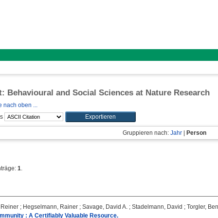
ft: Behavioural and Social Sciences at Nature Research
 nach oben ...
ls
Gruppieren nach:
Jahr
|
Person
nträge:
1
.
 Reiner
;
Hegselmann, Rainer
;
Savage, David A.
;
Stadelmann, David
;
Torgler, Be
mmunity : A Certifiably Valuable Resource.