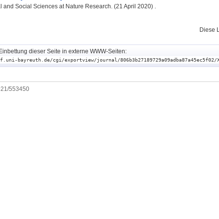
 and Social Sciences at Nature Research. (21 April 2020) .
Diese 
Einbettung dieser Seite in externe WWW-Seiten:
f.uni-bayreuth.de/cgi/exportview/journal/806b3b27189729a09adba87a45ec5f02/
0921/553450