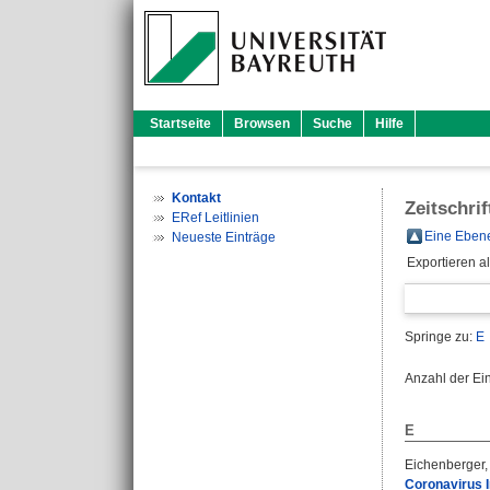
Startseite
Browsen
Suche
Hilfe
Kontakt
Zeitschri
ERef Leitlinien
Eine Ebene
Neueste Einträge
Exportieren a
Springe zu:
E
Anzahl der Ei
E
Eichenberger,
Coronavirus I