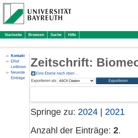
Startseite
Browsen
Suche
Hilfe
Kontakt
Zeitschrift: Biom
ERef
Leitlinien
Neueste
Eine Ebene nach oben ...
Einträge
Exportieren als
Springe zu:
2024
|
2021
Anzahl der Einträge:
2
.