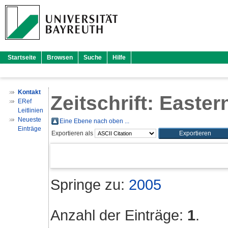
Startseite
Browsen
Suche
Hilfe
Kontakt
Zeitschrift: East
ERef
Leitlinien
Neueste
Eine Ebene nach oben ...
Einträge
Exportieren als
Springe zu:
2005
Anzahl der Einträge:
1
.