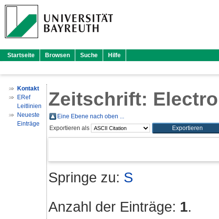
Startseite
Browsen
Suche
Hilfe
Kontakt
Zeitschrift: Elect
ERef
Leitlinien
Neueste
Eine Ebene nach oben ...
Einträge
Exportieren als
Springe zu:
S
Anzahl der Einträge:
1
.