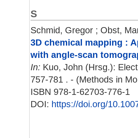
S
Schmid, Gregor
;
Obst, Mar
3D chemical mapping : Ap
with angle-scan tomograp
In:
Kuo, John
(Hrsg.): Elec
757-781 . - (Methods in Mol
ISBN 978-1-62703-776-1
DOI:
https://doi.org/10.10