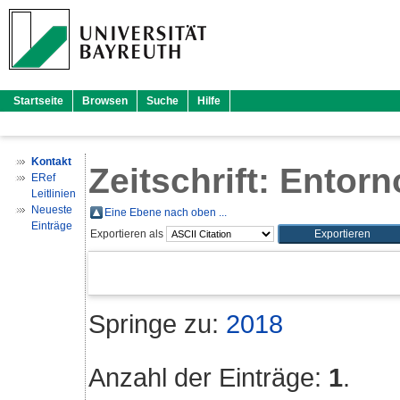
Startseite
Browsen
Suche
Hilfe
Kontakt
Zeitschrift: Entor
ERef
Leitlinien
Neueste
Eine Ebene nach oben ...
Einträge
Exportieren als
Springe zu:
2018
Anzahl der Einträge:
1
.