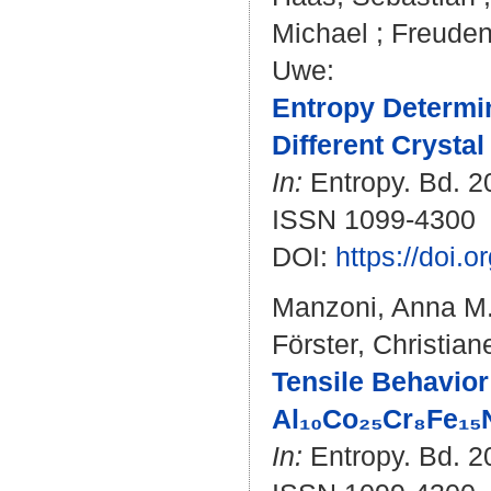
Michael
;
Freuden
Uwe
:
Entropy Determin
Different Crysta
In:
Entropy. Bd. 20
ISSN 1099-4300
DOI:
https://doi.
Manzoni, Anna M
Förster, Christian
Tensile Behavior
Al₁₀Co₂₅Cr₈Fe₁₅N
In:
Entropy. Bd. 20