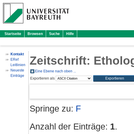
Startseite
Browsen
Suche
Hilfe
Kontakt
Zeitschrift: Ethol
ERef
Leitlinien
Neueste
Eine Ebene nach oben ...
Einträge
Exportieren als
Springe zu:
F
Anzahl der Einträge:
1
.