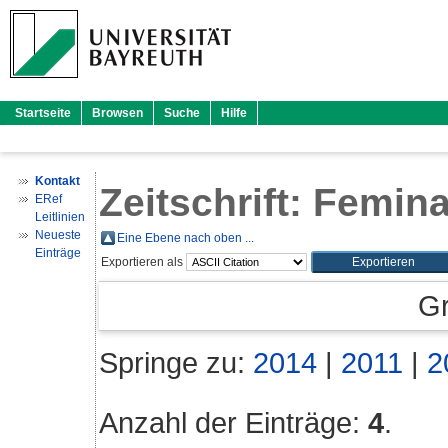
Startseite
Browsen
Suche
Hilfe
Kontakt
Zeitschrift: Femina
ERef
Leitlinien
Neueste
Eine Ebene nach oben ...
Einträge
Exportieren als
Gr
Springe zu:
2014
|
2011
|
2
Anzahl der Einträge:
4
.