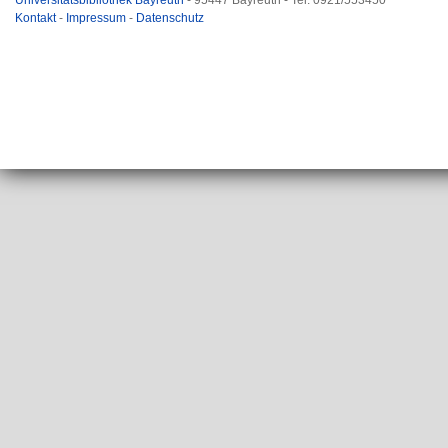
Universitätsbibliothek Bayreuth
- 95447 Bayreuth - Tel. 0921/553450
Kontakt
-
Impressum
-
Datenschutz