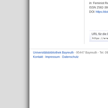
In:
Feminist Res
ISSN 2582-38
DOI:
https://d
URL für die 
https://ere
Universitätsbibliothek Bayreuth
- 95447 Bayreuth - Tel. 
Kontakt
-
Impressum
-
Datenschutz