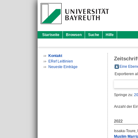
Startseite
Browsen
Suche
Hilfe
Kontakt
Zeitschri
ERef Leitlinien
Eine Ebene
Neueste Einträge
Exportieren a
Springe zu:
2
Anzahl der Ei
2022
Issaka-Toure, 
Muslim Marria