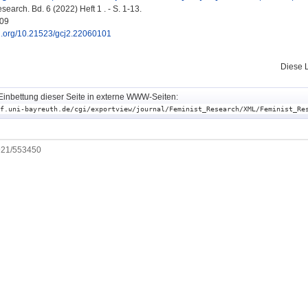
earch. Bd. 6 (2022) Heft 1 . - S. 1-13.
09
oi.org/10.21523/gcj2.22060101
Diese 
Einbettung dieser Seite in externe WWW-Seiten:
f.uni-bayreuth.de/cgi/exportview/journal/Feminist_Research/XML/Feminist_Re
0921/553450