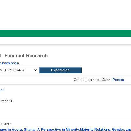
ft: Feminist Research
 nach oben ...
ls
Gruppieren nach:
Jahr
|
Person
022
nträge:
1
.
Fulera
:
ges in Accra, Ghana : A Perspective in Minority/Majority Relations, Gender, and 