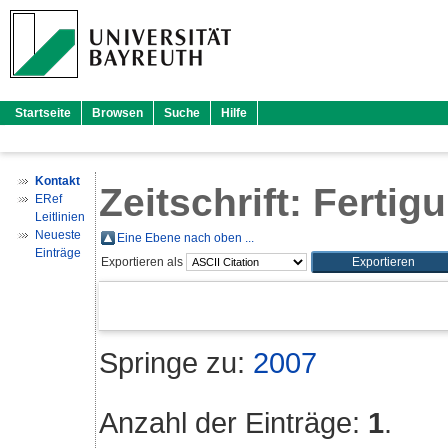
Startseite
Browsen
Suche
Hilfe
Kontakt
Zeitschrift: Ferti
ERef
Leitlinien
Neueste
Eine Ebene nach oben ...
Einträge
Exportieren als
Springe zu:
2007
Anzahl der Einträge:
1
.