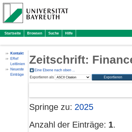
Startseite
Browsen
Suche
Hilfe
Kontakt
Zeitschrift: Finan
ERef
Leitlinien
Neueste
Eine Ebene nach oben ...
Einträge
Exportieren als
Springe zu:
2025
Anzahl der Einträge:
1
.