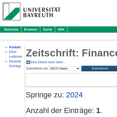
Startseite
Browsen
Suche
Hilfe
Kontakt
Zeitschrift: Finan
ERef
Leitlinien
Neueste
Eine Ebene nach oben ...
Einträge
Exportieren als
Springe zu:
2024
Anzahl der Einträge:
1
.