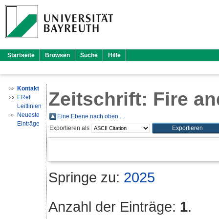
Startseite
Browsen
Suche
Hilfe
Kontakt
Zeitschrift: Fire a
ERef
Leitlinien
Neueste
Eine Ebene nach oben ...
Einträge
Exportieren als
Springe zu:
2025
Anzahl der Einträge:
1
.