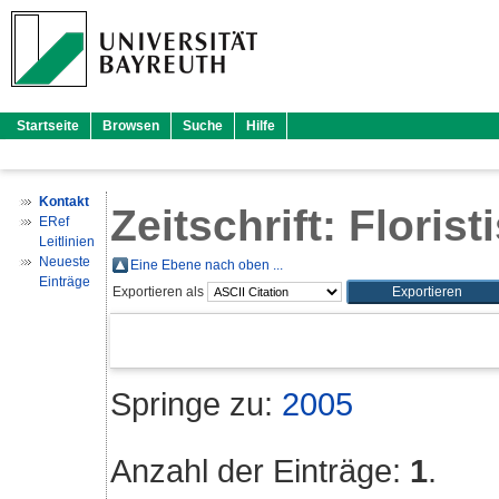
Startseite
Browsen
Suche
Hilfe
Kontakt
Zeitschrift: Floris
ERef
Leitlinien
Neueste
Eine Ebene nach oben ...
Einträge
Exportieren als
Springe zu:
2005
Anzahl der Einträge:
1
.