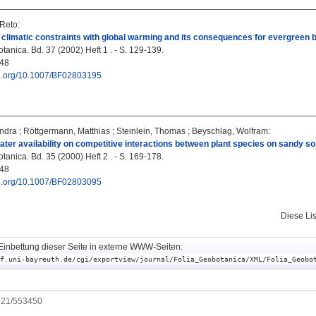
-Reto
:
climatic constraints with global warming and its consequences for evergreen 
anica. Bd. 37 (2002) Heft 1 . - S. 129-139.
48
doi.org/10.1007/BF02803195
andra
;
Röttgermann, Matthias
;
Steinlein, Thomas
;
Beyschlag, Wolfram
:
water availability on competitive interactions between plant species on sandy soi
anica. Bd. 35 (2000) Heft 2 . - S. 169-178.
48
doi.org/10.1007/BF02803095
Diese Li
Einbettung dieser Seite in externe WWW-Seiten:
f.uni-bayreuth.de/cgi/exportview/journal/Folia_Geobotanica/XML/Folia_Geobo
0921/553450