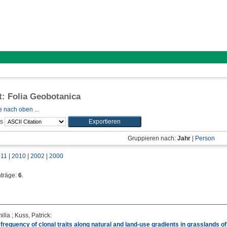
ft: Folia Geobotanica
 nach oben ...
ls
Gruppieren nach:
Jahr
|
Person
011
|
2010
|
2002
|
2000
nträge:
6
.
illa
;
Kuss, Patrick
:
 frequency of clonal traits along natural and land-use gradients in grasslands of