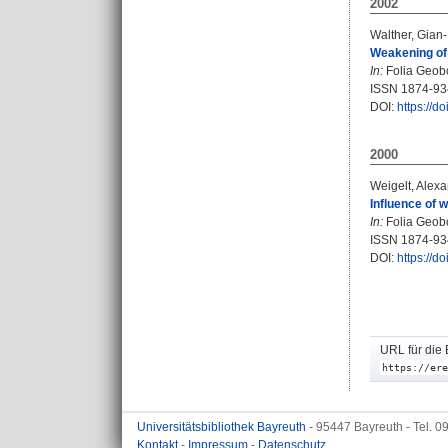
2002
Walther, Gian
Weakening of 
In:
Folia Geobot
ISSN 1874-93
DOI:
https://
2000
Weigelt, Alex
Influence of 
In:
Folia Geobot
ISSN 1874-93
DOI:
https://
URL für die 
https://ere
Universitätsbibliothek Bayreuth
- 95447 Bayreuth - Tel. 
Kontakt
-
Impressum
-
Datenschutz