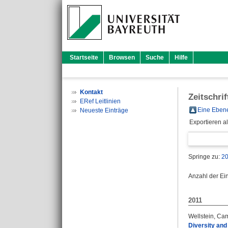
Startseite
Browsen
Suche
Hilfe
Kontakt
Zeitschri
ERef Leitlinien
Eine Ebene
Neueste Einträge
Exportieren a
Springe zu:
2
Anzahl der Ei
2011
Wellstein, Cam
Diversity and