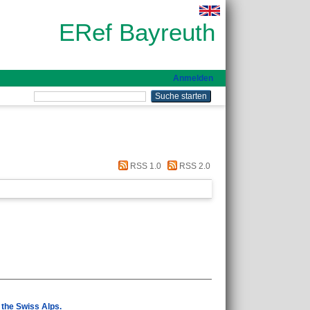
ERef Bayreuth
Anmelden
RSS 1.0
RSS 2.0
 the Swiss Alps.