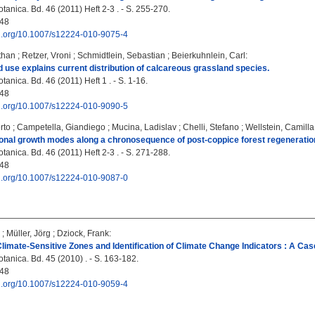
anica. Bd. 46 (2011) Heft 2-3 . - S. 255-270.
48
doi.org/10.1007/s12224-010-9075-4
than
;
Retzer, Vroni
;
Schmidtlein, Sebastian
;
Beierkuhnlein, Carl
:
nd use explains current distribution of calcareous grassland species.
anica. Bd. 46 (2011) Heft 1 . - S. 1-16.
48
doi.org/10.1007/s12224-010-9090-5
rto
;
Campetella, Giandiego
;
Mucina, Ladislav
;
Chelli, Stefano
;
Wellstein, Camilla
lonal growth modes along a chronosequence of post-coppice forest regeneration 
anica. Bd. 46 (2011) Heft 2-3 . - S. 271-288.
48
doi.org/10.1007/s12224-010-9087-0
;
Müller, Jörg
;
Dziock, Frank
:
Climate-Sensitive Zones and Identification of Climate Change Indicators : A Ca
tanica. Bd. 45 (2010) . - S. 163-182.
48
doi.org/10.1007/s12224-010-9059-4