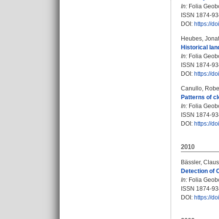
In:
Folia Geobot
ISSN 1874-93
DOI:
https://
Heubes, Jona
Historical la
In:
Folia Geobot
ISSN 1874-93
DOI:
https://
Canullo, Robe
Patterns of c
In:
Folia Geobot
ISSN 1874-93
DOI:
https://
2010
Bässler, Claus
Detection of 
In:
Folia Geobo
ISSN 1874-93
DOI:
https://