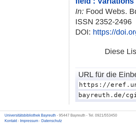
field : Variation
In:
Food Webs. Bd.
ISSN 2352-2496
DOI:
https://doi.
Diese Li
URL für die Einb
https://eref.u
bayreuth.de/cg
Universitätsbibliothek Bayreuth
- 95447 Bayreuth - Tel. 0921/553450
Kontakt
-
Impressum
-
Datenschutz