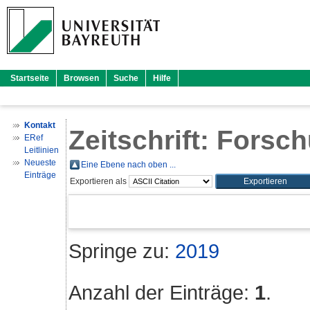
Startseite
Browsen
Suche
Hilfe
Kontakt
Zeitschrift: Fors
ERef
Leitlinien
Neueste
Eine Ebene nach oben ...
Einträge
Exportieren als
Springe zu:
2019
Anzahl der Einträge:
1
.