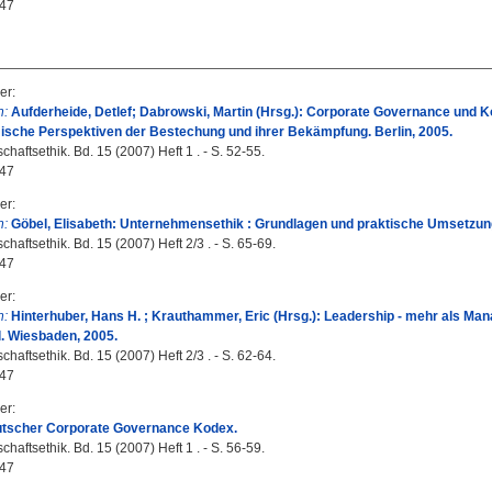
47
er
:
n:
Aufderheide, Detlef; Dabrowski, Martin (Hrsg.): Corporate Governance und K
sche Perspektiven der Bestechung und ihrer Bekämpfung. Berlin, 2005.
haftsethik. Bd. 15 (2007) Heft 1 . - S. 52-55.
47
er
:
n:
Göbel, Elisabeth: Unternehmensethik : Grundlagen und praktische Umsetzung.
haftsethik. Bd. 15 (2007) Heft 2/3 . - S. 65-69.
47
er
:
n:
Hinterhuber, Hans H. ; Krauthammer, Eric (Hrsg.): Leadership - mehr als Ma
fl. Wiesbaden, 2005.
haftsethik. Bd. 15 (2007) Heft 2/3 . - S. 62-64.
47
er
:
utscher Corporate Governance Kodex.
haftsethik. Bd. 15 (2007) Heft 1 . - S. 56-59.
47