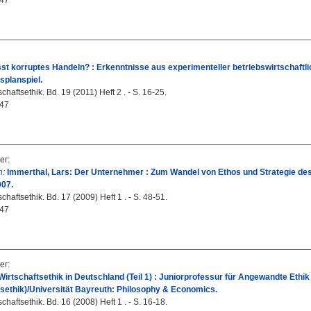
47
st korruptes Handeln? : Erkenntnisse aus experimenteller betriebswirtschaftl
planspiel.
haftsethik. Bd. 19 (2011) Heft 2 . - S. 16-25.
47
er
:
n:
Immerthal, Lars: Der Unternehmer : Zum Wandel von Ethos und Strategie d
007.
haftsethik. Bd. 17 (2009) Heft 1 . - S. 48-51.
47
er
:
irtschaftsethik in Deutschland (Teil 1) : Juniorprofessur für Angewandte Ethi
ethik)/Universität Bayreuth: Philosophy & Economics.
haftsethik. Bd. 16 (2008) Heft 1 . - S. 16-18.