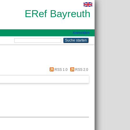
ERef Bayreuth
Anmelden
RSS 1.0
RSS 2.0