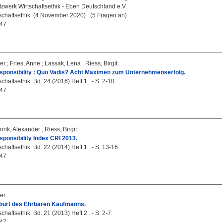
zwerk Wirtschaftsethik - Eben Deutschland e.V.
chaftsethik. (4 November 2020) . (5 Fragen an)
47
er
;
Fries, Anne
;
Lassak, Lena
;
Riess, Birgit
:
sponsibility : Quo Vadis? Acht Maximen zum Unternehmenserfolg.
haftsethik. Bd. 24 (2016) Heft 1 . - S. 2-10.
47
rink, Alexander
;
Riess, Birgit
:
ponsibility Index CRI 2013.
haftsethik. Bd. 22 (2014) Heft 1 . - S. 13-16.
47
er
:
burt des Ehrbaren Kaufmanns.
haftsethik. Bd. 21 (2013) Heft 2 . - S. 2-7.