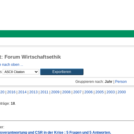
ft: Forum Wirtschaftsethik
 nach oben ...
ls
Gruppieren nach:
Jahr
|
Person
020
|
2016
|
2014
|
2013
|
2011
|
2009
|
2008
|
2007
|
2006
|
2005
|
2003
|
2000
nträge:
18
.
er
:
verantwortung und CSR in der Krise : 5 Fragen und 5 Antworten.