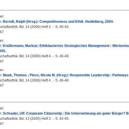
er
:
n:
Berndt, Ralph (Hrsg.): Competitiveness und Ethik. Heidelberg, 2004.
haftsethik. Bd. 14 (2006) Heft 3 . - S. 40-43.
47
er
:
n:
Knüfermann, Markus: Ethikbasiertes Strategisches Management : Werteeinst
005.
haftsethik. Bd. 14 (2006) Heft 4 . - S. 46-49.
47
er
:
n:
Maak, Thomas ; Pless, Nicola M. (Hrsg.): Responsible Leadership : Pathways 
haftsethik. Bd. 14 (2006) Heft 4 . - S. 46-48.
47
er
:
n:
Schrader, Ulf: Corporate Citizenship : Die Unternehmung als guter Bürger? Be
haftsethik. Bd. 13 (2005) Heft 3 . - S. 44-45.
47