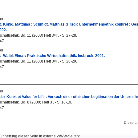
er
:
n:
König, Matthias ; Schmidt, Matthias (Hrsg): Unternehmensethik konkret : Ges
002.
haftsethik. Bd. 11 (2003) Heft 3/4 . - S. 27-28.
47
er
:
n:
Waibl, Elmar: Praktische Wirtschaftsethik. Insbruck, 2001.
haftsethik. Bd. 11 (2003) Heft 3/4 . - S. 28-29.
47
er
:
er-Konzept Value for Life : Versuch einer ethischen Legitimation der Unterne
haftsethik. Bd. 8 (2000) Heft 3 . - S. 16-19.
47
Diese L
Einbettung dieser Seite in externe WWW-Seiten: