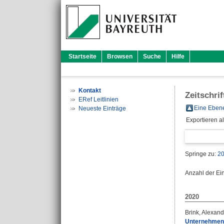
Startseite
Browsen
Suche
Hilfe
Kontakt
Zeitschri
ERef Leitlinien
Eine Ebene
Neueste Einträge
Exportieren a
Springe zu:
2
Anzahl der Ei
2020
Brink, Alexand
Unternehmens