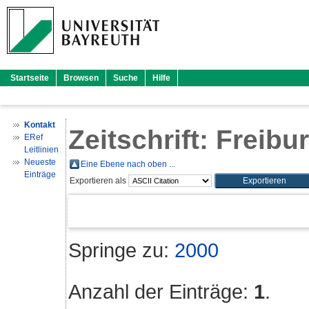
Startseite
Browsen
Suche
Hilfe
Kontakt
Zeitschrift: Freibu
ERef
Leitlinien
Neueste
Eine Ebene nach oben ...
Einträge
Exportieren als
Springe zu:
2000
Anzahl der Einträge:
1
.