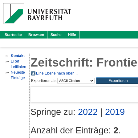
Startseite
Browsen
Suche
Hilfe
Kontakt
Zeitschrift: Fronti
ERef
Leitlinien
Neueste
Eine Ebene nach oben ...
Einträge
Exportieren als
Springe zu:
2022
|
2019
Anzahl der Einträge:
2
.