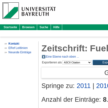
Startseite
Browsen
Suche
Hilfe
Kontakt
Zeitschrift: Fue
ERef Leitlinien
Neueste Einträge
Eine Ebene nach oben ...
Exportieren als
G
Springe zu:
2011
|
201
Anzahl der Einträge:
8