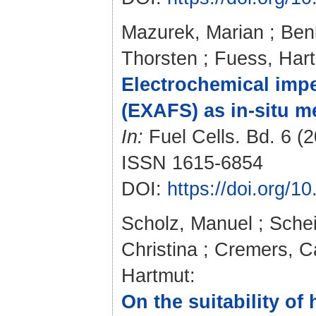
Mazurek, Marian
;
Ben
Thorsten
;
Fuess, Har
Electrochemical imp
(EXAFS) as in-situ 
In:
Fuel Cells. Bd. 6 (2
ISSN 1615-6854
DOI:
https://doi.org/
Scholz, Manuel
;
Schei
Christina
;
Cremers, C
Hartmut
:
On the suitability o