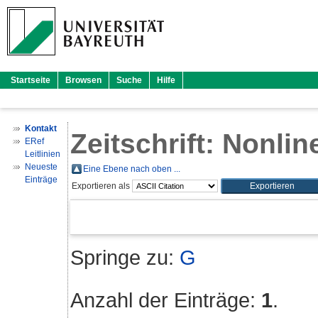
Startseite
Browsen
Suche
Hilfe
Kontakt
Zeitschrift: Nonli
ERef
Leitlinien
Neueste
Eine Ebene nach oben ...
Einträge
Exportieren als
Springe zu:
G
Anzahl der Einträge:
1
.