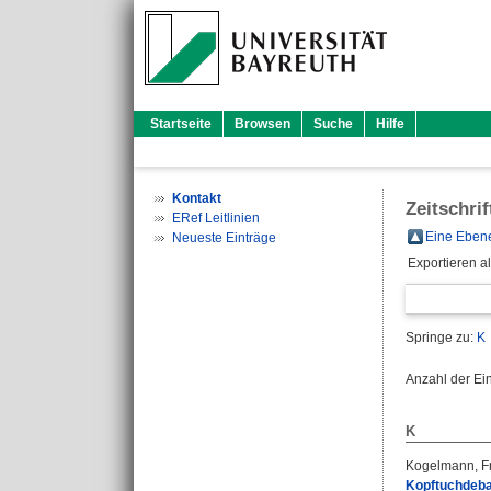
Startseite
Browsen
Suche
Hilfe
Kontakt
Zeitschrif
ERef Leitlinien
Eine Ebene
Neueste Einträge
Exportieren a
Springe zu:
K
Anzahl der Ei
K
Kogelmann, F
Kopftuchdebat