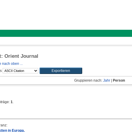
t: Orient Journal
 nach oben ...
ls
Gruppieren nach:
Jahr
|
Person
nträge:
1
.
ranz
:
ten in Europa.