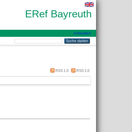
ERef Bayreuth
Anmelden
RSS 1.0
RSS 2.0