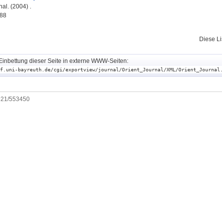
al. (2004) .
88
Diese L
Einbettung dieser Seite in externe WWW-Seiten:
f.uni-bayreuth.de/cgi/exportview/journal/Orient_Journal/XML/Orient_Journal
0921/553450