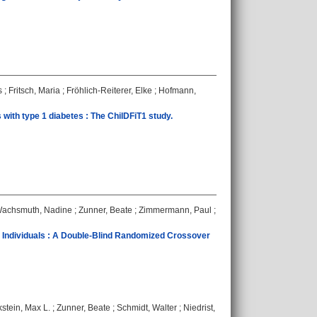
s
;
Fritsch, Maria
;
Fröhlich-Reiterer, Elke
;
Hofmann,
 with type 1 diabetes : The ChilDFiT1 study.
achsmuth, Nadine
;
Zunner, Beate
;
Zimmermann, Paul
;
y Individuals : A Double-Blind Randomized Crossover
stein, Max L.
;
Zunner, Beate
;
Schmidt, Walter
;
Niedrist,