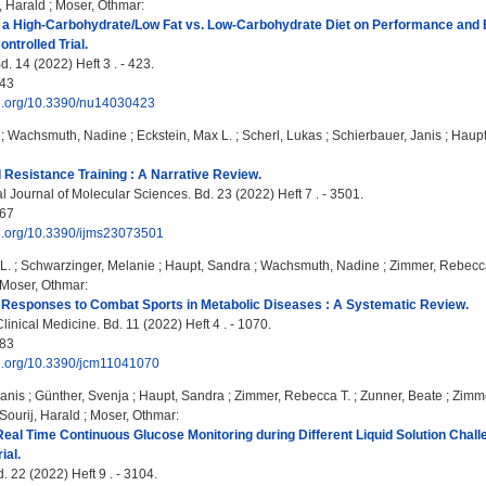
, Harald
;
Moser, Othmar
:
 a High-Carbohydrate/Low Fat vs. Low-Carbohydrate Diet on Performance and B
ntrolled Trial.
d. 14 (2022) Heft 3 . - 423.
43
doi.org/10.3390/nu14030423
;
Wachsmuth, Nadine
;
Eckstein, Max L.
;
Scherl, Lukas
;
Schierbauer, Janis
;
Haupt
Resistance Training : A Narrative Review.
l Journal of Molecular Sciences. Bd. 23 (2022) Heft 7 . - 3501.
67
oi.org/10.3390/ijms23073501
L.
;
Schwarzinger, Melanie
;
Haupt, Sandra
;
Wachsmuth, Nadine
;
Zimmer, Rebecc
Moser, Othmar
:
 Responses to Combat Sports in Metabolic Diseases : A Systematic Review.
linical Medicine. Bd. 11 (2022) Heft 4 . - 1070.
83
oi.org/10.3390/jcm11041070
Janis
;
Günther, Svenja
;
Haupt, Sandra
;
Zimmer, Rebecca T.
;
Zunner, Beate
;
Zimm
Sourij, Harald
;
Moser, Othmar
:
eal Time Continuous Glucose Monitoring during Different Liquid Solution Chall
ial.
 22 (2022) Heft 9 . - 3104.