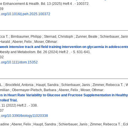
 Enhancement & Health. Bd. 13 (2025) Heft 4 . - 100372.
69
oi.org/10.1016/j.peh.2025.100372
ca T.
;
Birnbaumer, Philipp
;
Sternad, Christoph
;
Zunner, Beate
;
Schierbauer, Jani
 Harald
;
Aberer, Felix
;
Moser, Othmar
:
-week intensive track and field training intervention on glycaemia in adolescents
besity and Metabolism. Bd. 26 (2024) Heft 2 . - S. 631-641.
02
oi.org/10.1111/dom.15352
L.
;
Brockfeld, Antonia
;
Haupt, Sandra
;
Schierbauer, Janis
;
Zimmer, Rebecca T.
;
W
milian
;
Obermayer-Pietsch, Barbara
;
Aberer, Felix
;
Moser, Othmar
:
 in Heart Rate Variability to Glucose and Fructose Supplementation in Health
lled Trial.
 11 (2022) Heft 2 . - 338.
37
oi.org/10.3390/biology11020338
adine
;
Aberer, Felix
;
Haupt, Sandra
;
Schierbauer, Janis
;
Zimmer, Rebecca T.
;
Eck