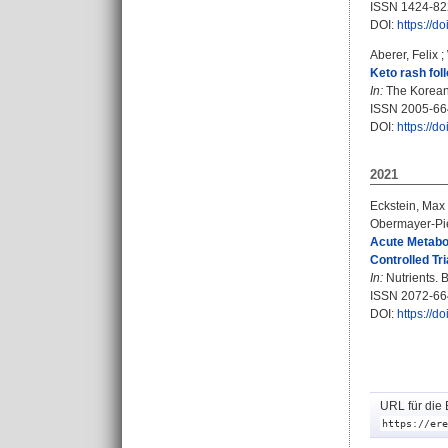
ISSN 1424-82
DOI:
https://d
Aberer, Felix
;
Keto rash fol
In:
The Korean 
ISSN 2005-66
DOI:
https://d
2021
Eckstein, Max 
Obermayer-Pie
Acute Metabo
Controlled Tri
In:
Nutrients. B
ISSN 2072-66
DOI:
https://
URL für die 
https://ere