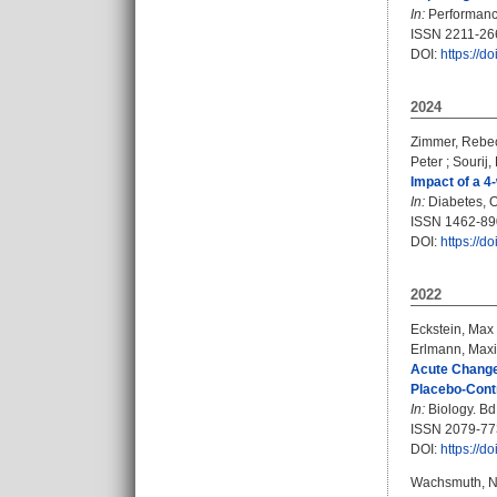
In:
Performance
ISSN 2211-26
DOI:
https://d
2024
Zimmer, Rebec
Peter
;
Sourij,
Impact of a 4
In:
Diabetes, O
ISSN 1462-89
DOI:
https://d
2022
Eckstein, Max 
Erlmann, Maxi
Acute Changes
Placebo-Contro
In:
Biology. Bd.
ISSN 2079-77
DOI:
https://d
Wachsmuth, N