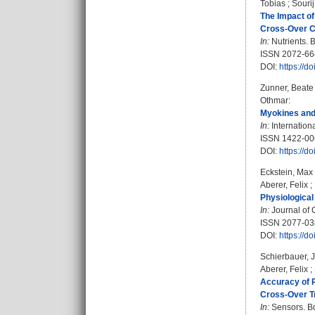
Tobias
;
Sourij
The Impact of
Cross-Over Co
In:
Nutrients. B
ISSN 2072-66
DOI:
https://
Zunner, Beate
Othmar
:
Myokines and 
In:
Internationa
ISSN 1422-00
DOI:
https://d
Eckstein, Max 
Aberer, Felix
;
Physiological
In:
Journal of C
ISSN 2077-03
DOI:
https://d
Schierbauer, 
Aberer, Felix
;
Accuracy of R
Cross-Over Tr
In:
Sensors. Bd.