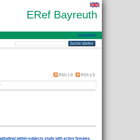
ERef Bayreuth
Anmelden
RSS 1.0
RSS 2.0
r
gitudinal within-subjects study with active females.