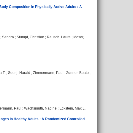
ody Composition in Physically Active Adults : A
, Sandra
;
Stumpf, Christian
;
Reusch, Laura
;
Moser,
a T.
;
Sourij, Harald
;
Zimmermann, Paul
;
Zunner, Beate
;
ermann, Paul
;
Wachsmuth, Nadine
;
Eckstein, Max L.
;
enges in Healthy Adults : A Randomized Controlled