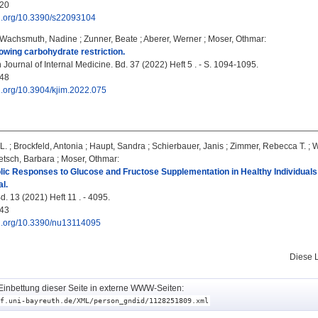
20
oi.org/10.3390/s22093104
Wachsmuth, Nadine
;
Zunner, Beate
;
Aberer, Werner
;
Moser, Othmar
:
lowing carbohydrate restriction.
Journal of Internal Medicine. Bd. 37 (2022) Heft 5 . - S. 1094-1095.
48
oi.org/10.3904/kjim.2022.075
L.
;
Brockfeld, Antonia
;
Haupt, Sandra
;
Schierbauer, Janis
;
Zimmer, Rebecca T.
;
W
tsch, Barbara
;
Moser, Othmar
:
lic Responses to Glucose and Fructose Supplementation in Healthy Individual
al.
d. 13 (2021) Heft 11 . - 4095.
43
doi.org/10.3390/nu13114095
Diese 
Einbettung dieser Seite in externe WWW-Seiten:
f.uni-bayreuth.de/XML/person_gndid/1128251809.xml