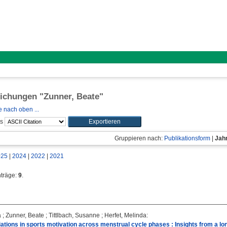
lichungen "
Zunner, Beate
"
 nach oben ...
ls
Gruppieren nach:
Publikationsform
|
Jah
025
|
2024
|
2022
|
2021
nträge:
9
.
a
;
Zunner, Beate
;
Tittlbach, Susanne
;
Herfet, Melinda
:
iations in sports motivation across menstrual cycle phases : Insights from a lon