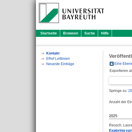
Startseite
Browsen
Suche
Hilfe
Kontakt
Veröffent
ERef Leitlinien
Eine Ebene
Neueste Einträge
Exportieren a
Springe zu:
2
Anzahl der Ei
2025
Reusch, Laur
Exploring var