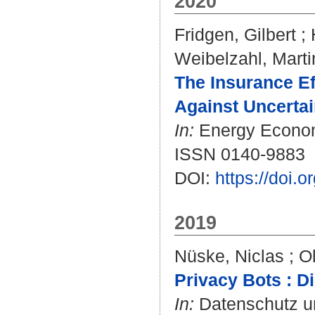
2020
Fridgen, Gilbert
;
Weibelzahl, Marti
The Insurance E
Against Uncertai
In:
Energy Economi
ISSN 0140-9883
DOI:
https://doi.
2019
Nüske, Niclas
;
Ol
Privacy Bots : Di
In:
Datenschutz und