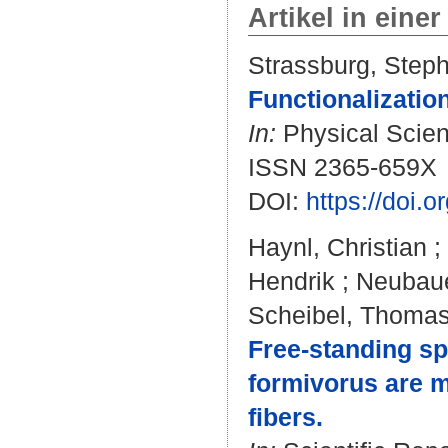
Artikel in einer
Strassburg, Step
Functionalizatio
In:
Physical Scien
ISSN 2365-659X
DOI:
https://doi.
Haynl, Christian
;
Hendrik
;
Neubaue
Scheibel, Thoma
Free‑standing sp
formivorus are 
fibers.