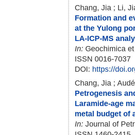
Chang, Jia
;
Li, J
Formation and ev
at the Yulong po
LA-ICP-MS analys
In:
Geochimica et 
ISSN 0016-7037
DOI:
https://doi.
Chang, Jia
;
Audé
Petrogenesis and
Laramide-age ma
metal budget of
In:
Journal of Petr
ISSN 1460-2415