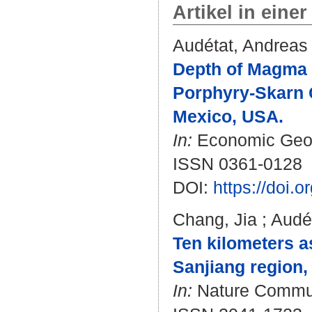
Artikel in einer
Audétat, Andreas
Depth of Magma C
Porphyry-Skarn C
Mexico, USA.
In:
Economic Geolo
ISSN 0361-0128
DOI:
https://doi.
Chang, Jia
;
Audé
Ten kilometers a
Sanjiang region,
In:
Nature Communi