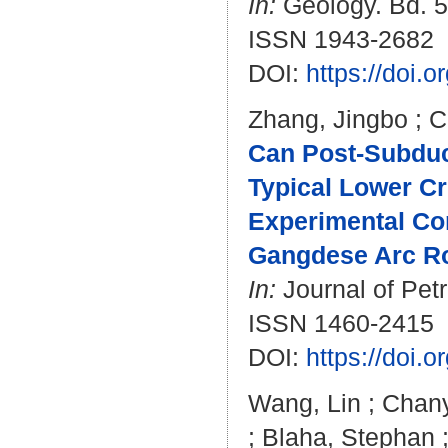
In:
Geology. Bd. 51
ISSN 1943-2682
DOI:
https://doi.
Zhang, Jingbo
;
C
Can Post-Subduc
Typical Lower C
Experimental Con
Gangdese Arc Ro
In:
Journal of Petr
ISSN 1460-2415
DOI:
https://doi.
Wang, Lin
;
Chany
;
Blaha, Stephan