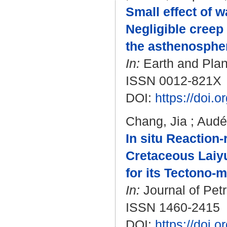
Small effect of w
Negligible creep
the asthenosphe
In:
Earth and Plane
ISSN 0012-821X
DOI:
https://doi.
Chang, Jia
;
Audé
In situ Reaction
Cretaceous Laiy
for its Tectono-
In:
Journal of Petr
ISSN 1460-2415
DOI:
https://doi.