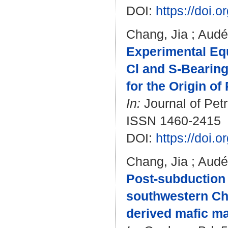
DOI:
https://doi.
Chang, Jia
;
Audé
Experimental Equ
Cl and S-Bearing
for the Origin o
In:
Journal of Petr
ISSN 1460-2415
DOI:
https://doi.
Chang, Jia
;
Audé
Post-subduction
southwestern Chi
derived mafic m