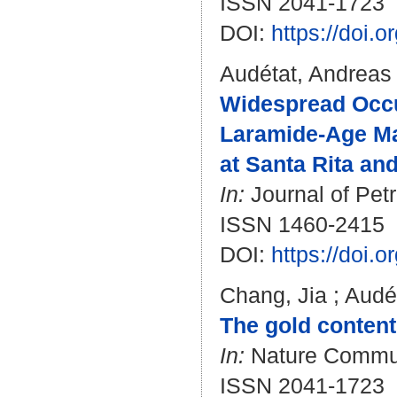
ISSN 2041-1723
DOI:
https://doi.
Audétat, Andreas
Widespread Occu
Laramide-Age Ma
at Santa Rita an
In:
Journal of Petr
ISSN 1460-2415
DOI:
https://doi.
Chang, Jia
;
Audé
The gold content
In:
Nature Communi
ISSN 2041-1723