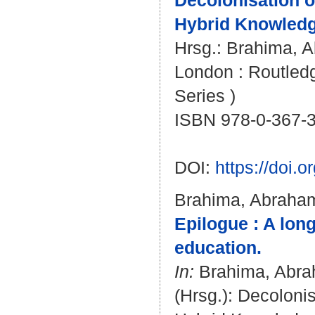
Decolonisation o
Hybrid Knowledg
Hrsg.:
Brahima, 
London : Routledg
Series )
ISBN 978-0-367-
DOI:
https://doi
Brahima, Abraha
Epilogue : A lon
education.
In:
Brahima, Abr
(Hrsg.): Decolonis