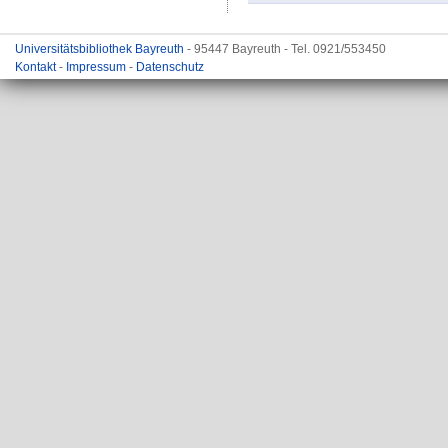
Universitätsbibliothek Bayreuth
- 95447 Bayreuth - Tel. 0921/553450
Kontakt
-
Impressum
-
Datenschutz