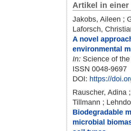
Artikel in einer
Jakobs, Aileen
;
G
Laforsch, Christia
A novel approach 
environmental ma
In:
Science of the 
ISSN 0048-9697
DOI:
https://doi.
Rauscher, Adina
Tillmann
;
Lehndor
Biodegradable mi
microbial biomas