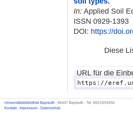
soil types.
In:
Applied Soil Ec
ISSN 0929-1393
DOI:
https://doi.
Diese L
URL für die Einb
https://eref.u
Universitätsbibliothek Bayreuth
- 95447 Bayreuth - Tel. 0921/553450
Kontakt
-
Impressum
-
Datenschutz