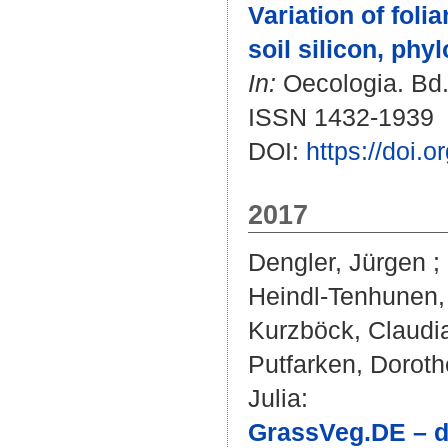
Variation of foli
soil silicon, phy
In:
Oecologia. Bd. 
ISSN 1432-1939
DOI:
https://doi.
2017
Dengler, Jürgen
;
Heindl-Tenhunen,
Kurzböck, Claudi
Putfarken, Dorot
Julia
:
GrassVeg.DE – di