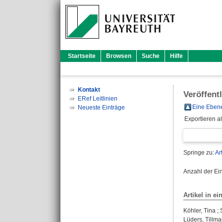
Startseite
Browsen
Suche
Hilfe
Kontakt
Veröffent
ERef Leitlinien
Eine Ebene
Neueste Einträge
Exportieren a
Springe zu:
Ar
Anzahl der Ei
Artikel in ei
Köhler, Tina
;
Lüders, Tillm