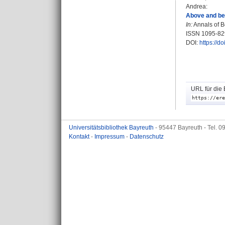
Andrea
:
Above and bel
In:
Annals of Bo
ISSN 1095-82
DOI:
https://d
URL für die 
https://ere
Universitätsbibliothek Bayreuth
- 95447 Bayreuth - Tel. 
Kontakt
-
Impressum
-
Datenschutz