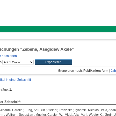
lichungen "
Zebene, Asegidew Akale
"
 nach oben ...
ls
Gruppieren nach:
Publikationsform
|
Jah
tikel in einer Zeitschrift
nträge:
1
.
ner Zeitschrift
Schaum, Carolin
;
Tung, Shu-Yin
;
Steiner, Franziska
;
Tyborski, Nicolas
;
Wild, Andr
ann
;
Wolfrum, Sebastian
;
Mueller, Carsten W.
;
Vidal, Alix
;
Vahl, Wouter K.
;
Groth, J