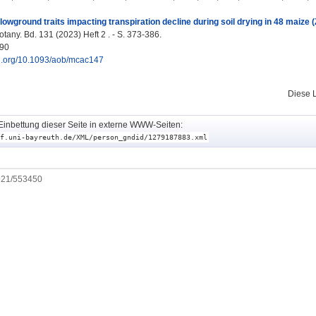
owground traits impacting transpiration decline during soil drying in 48 maize
tany. Bd. 131 (2023) Heft 2 . - S. 373-386.
90
oi.org/10.1093/aob/mcac147
Diese 
Einbettung dieser Seite in externe WWW-Seiten:
f.uni-bayreuth.de/XML/person_gndid/1279187883.xml
0921/553450