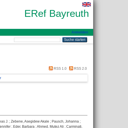
ERef Bayreuth
Anmelden
RSS 1.0
RSS 2.0
r
eas J.
;
Zebene, Asegidew Akale
;
Pausch, Johanna
;
ennifer
;
Eder, Barbara
;
Ahmed, Mutez Ali
;
Carminati,