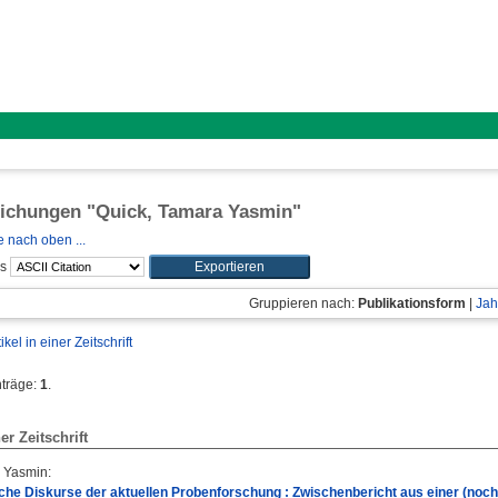
lichungen "
Quick, Tamara Yasmin
"
 nach oben ...
ls
Gruppieren nach:
Publikationsform
|
Jah
tikel in einer Zeitschrift
nträge:
1
.
ner Zeitschrift
a Yasmin
:
he Diskurse der aktuellen Probenforschung : Zwischenbericht aus einer (noch 