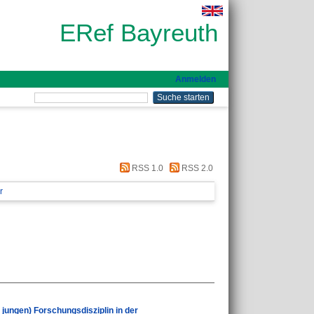
ERef Bayreuth
Anmelden
RSS 1.0
RSS 2.0
r
jungen) Forschungsdisziplin in der