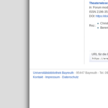
Theaterwisse
In:
Forum moder
ISSN 2196-35
DOI:
https://d
Chris
Rez.:
Beren
URL für die 
https://ere
Universitätsbibliothek Bayreuth
- 95447 Bayreuth - Tel. 
Kontakt
-
Impressum
-
Datenschutz