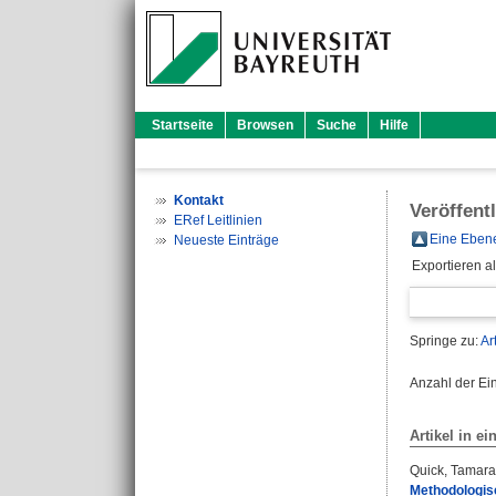
Startseite
Browsen
Suche
Hilfe
Kontakt
Veröffent
ERef Leitlinien
Eine Ebene
Neueste Einträge
Exportieren a
Springe zu:
Ar
Anzahl der Ei
Artikel in ei
Quick, Tamar
Methodologisc