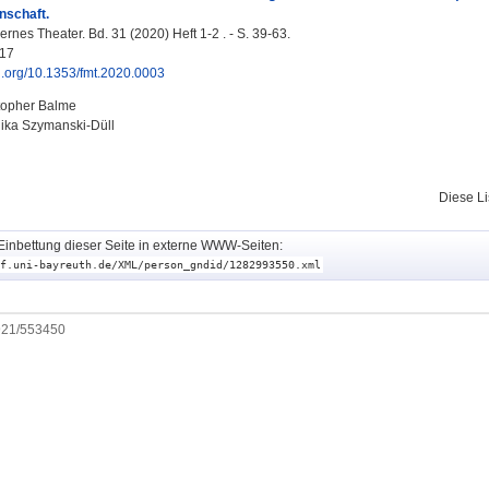
nschaft.
nes Theater. Bd. 31 (2020) Heft 1-2 . - S. 39-63.
17
oi.org/10.1353/fmt.2020.0003
topher Balme
ika Szymanski-Düll
Diese L
Einbettung dieser Seite in externe WWW-Seiten:
f.uni-bayreuth.de/XML/person_gndid/1282993550.xml
0921/553450